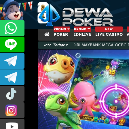
-
PROMO
PROMO
NEW
POKER
IDNLIVE
LIVE CASINO
CS2DEWAPOKER
N E-WALLET JAGO JENIUS MANDIRI MAYBANK MEGA OCBC PANIN P
Info Terbaru:
dewapoker_infoo
dewapoker_info
prmdewapkr
prmdewapkr
DEWAPOKEROFFICIAL