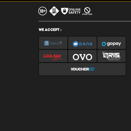
WE ACCEPT :