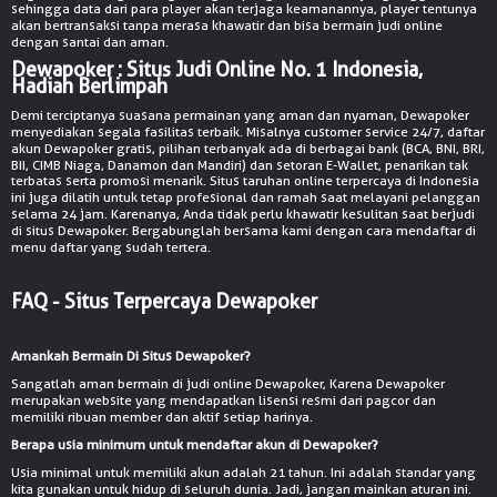
sehingga data dari para player akan terjaga keamanannya, player tentunya
akan bertransaksi tanpa merasa khawatir dan bisa bermain judi online
dengan santai dan aman.
Dewapoker : Situs Judi Online No. 1 Indonesia,
Hadiah Berlimpah
Demi terciptanya suasana permainan yang aman dan nyaman, Dewapoker
menyediakan segala fasilitas terbaik. Misalnya customer service 24/7, daftar
akun Dewapoker gratis, pilihan terbanyak ada di berbagai bank (BCA, BNI, BRI,
BII, CIMB Niaga, Danamon dan Mandiri) dan setoran E-Wallet, penarikan tak
terbatas serta promosi menarik. Situs taruhan online terpercaya di Indonesia
ini juga dilatih untuk tetap profesional dan ramah saat melayani pelanggan
selama 24 jam. Karenanya, Anda tidak perlu khawatir kesulitan saat berjudi
di situs Dewapoker. Bergabunglah bersama kami dengan cara mendaftar di
menu daftar yang sudah tertera.
FAQ - Situs Terpercaya Dewapoker
Amankah Bermain Di Situs Dewapoker?
Sangatlah aman bermain di judi online Dewapoker, Karena Dewapoker
merupakan website yang mendapatkan lisensi resmi dari pagcor dan
memiliki ribuan member dan aktif setiap harinya.
Berapa usia minimum untuk mendaftar akun di Dewapoker?
Usia minimal untuk memiliki akun adalah 21 tahun. Ini adalah standar yang
kita gunakan untuk hidup di seluruh dunia. Jadi, jangan mainkan aturan ini.