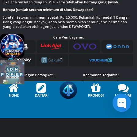
Jika ada masalah dengan usia, kami tidak akan bertanggung jawab.
Berapa jumlah setoran minimum di situs Dewapoker?
Jumlah setoran minimum adalah Rp 10.000. Bukankah itu rendah? Dengan
uang yang begitu banyak, Anda bisa memainkan semua jenis permainan
yang disediakan oleh agen judi online DEWAPOKER.
Cara Pembayaran:
Dukungan Perangkat :
Keamanan Terjamin :
HOME
DAFTAR
PROMOSI
LIVE CHAT
© Copyright 2026 d3wapokerslot.vip - All right reserved | 18+